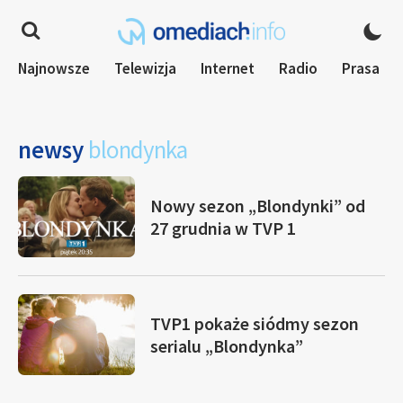
Najnowsze
Telewizja
Internet
Radio
Prasa
newsy
blondynka
Nowy sezon „Blondynki” od
27 grudnia w TVP 1
TVP1 pokaże siódmy sezon
serialu „Blondynka”