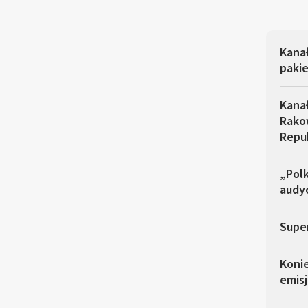
Kana
pakie
Kana
Rakow
Repu
„Polk
audyc
Super
Koni
emisj