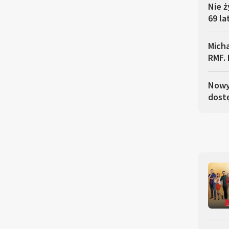
Nie ż
69 la
Micha
RMF. 
Nowy 
dostę