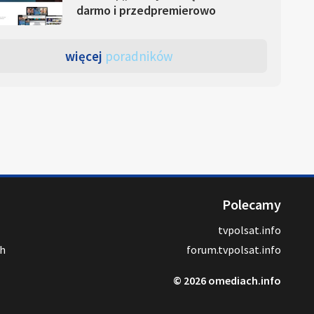
darmo i przedpremierowo
więcej
poradników
Polecamy
tvpolsat.info
ch
forum.tvpolsat.info
© 2026 omediach.info