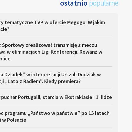
ostatnio
popularne
ły tematyczne TVP w ofercie Megogo. W jakim
cie?
ł Sportowy zrealizował transmisję z meczu
a w eliminacjach Ligi Konferencji. Rewanż w
blice
a Dziadek” w interpretacji Urszuli Dudziak w
ji „Lato z Radiem”. Kiedy premiera?
puchar Portugalii, starcia w Ekstraklasie i 1. lidze
ec programu „Państwo w państwie” po 15 latach
i w Polsacie