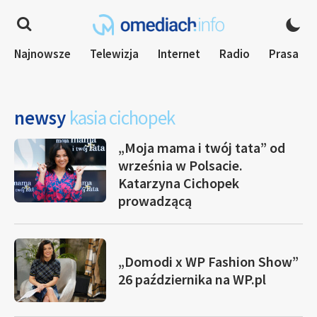
Najnowsze
Telewizja
Internet
Radio
Prasa
newsy
kasia cichopek
„Moja mama i twój tata” od
września w Polsacie.
Katarzyna Cichopek
prowadzącą
„Domodi x WP Fashion Show”
26 października na WP.pl