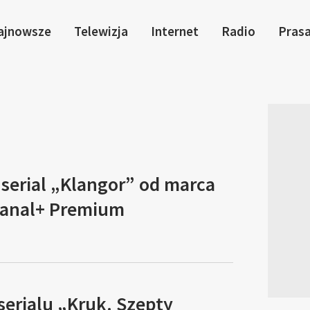
ajnowsze
Telewizja
Internet
Radio
Pras
serial „Klangor” od marca
Canal+ Premium
serialu „Kruk. Szepty