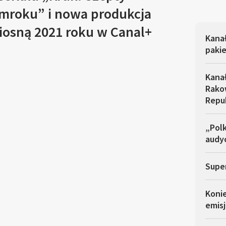
zmroku” i nowa produkcja
iosną 2021 roku w Canal+
Kana
pakie
Kana
Rakow
Repu
„Polk
audyc
Super
Koni
emisj