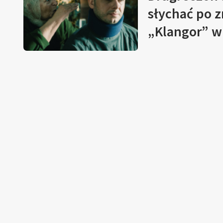
słychać po 
„Klangor” w