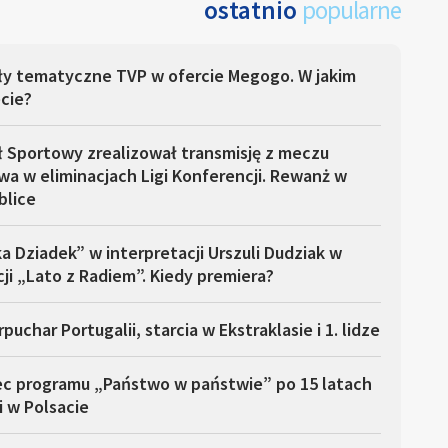
ostatnio
popularne
ły tematyczne TVP w ofercie Megogo. W jakim
cie?
ł Sportowy zrealizował transmisję z meczu
a w eliminacjach Ligi Konferencji. Rewanż w
blice
a Dziadek” w interpretacji Urszuli Dudziak w
ji „Lato z Radiem”. Kiedy premiera?
puchar Portugalii, starcia w Ekstraklasie i 1. lidze
ec programu „Państwo w państwie” po 15 latach
i w Polsacie