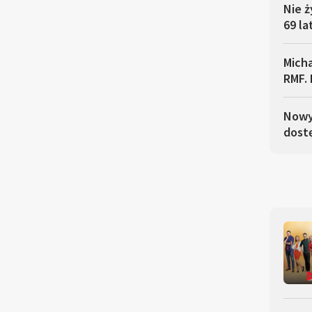
Nie ż
69 la
Micha
RMF. 
Nowy 
dostę