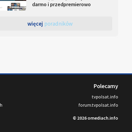
darmo i przedpremierowo
więcej
poradników
Polecamy
tvpolsat.info
ch
forum.tvpolsat.info
© 2026 omediach.info