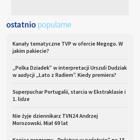
ostatnio
popularne
Kanały tematyczne TVP w ofercie Megogo. W
jakim pakiecie?
„Polka Dziadek” w interpretacji Urszuli Dudziak
w audycji „Lato z Radiem”. Kiedy premiera?
Superpuchar Portugalii, starcia w Ekstraklasie i
1. lidze
Nie żyje dziennikarz TVN24 Andrzej
Morozowski. Miał 69 lat
Koniec programu „Państwo w państwie” po 15