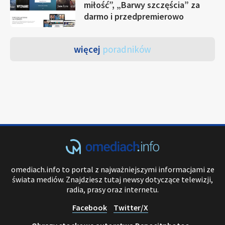
miłość”, „Barwy szczęścia” za
darmo i przedpremierowo
więcej
poradników
omediach.info to portal z najważniejszymi informacjami ze
świata mediów. Znajdziesz tutaj newsy dotyczące telewizji,
radia, prasy oraz internetu.
Facebook
Twitter/X