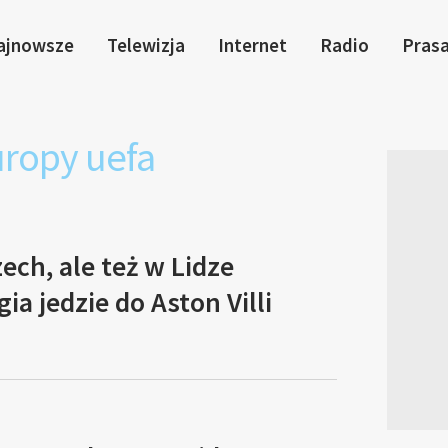
ajnowsze
Telewizja
Internet
Radio
Pras
uropy uefa
ech, ale też w Lidze
ia jedzie do Aston Villi