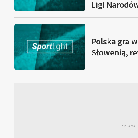
Ligi Narodów
Polska gra 
Słowenią, r