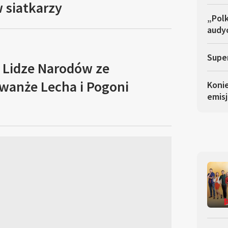
 siatkarzy
„Polk
audyc
Super
w Lidze Narodów ze
ewanże Lecha i Pogoni
Koni
emisj