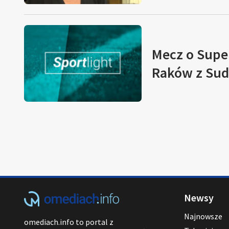
Mecz o Super
Raków z Su
Newsy
Najnowsze
omediach.info to portal z