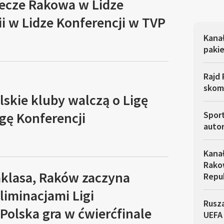
ecze Rakowa w Lidze
ii w Lidze Konferencji w TVP
Kana
pakie
Rajd 
skom
polskie kluby walczą o Ligę
igę Konferencji
Sport
autor
Kana
Rakow
aklasa, Raków zaczyna
Repu
liminacjami Ligi
Rusza
 Polska gra w ćwierćfinale
UEFA