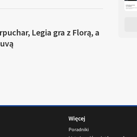
puchar, Legia gra z Florą, a
duvą
Więcej
Poradniki