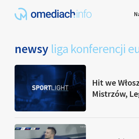
N
newsy
liga konferencji e
Hit we Włosz
Mistrzów, Leg