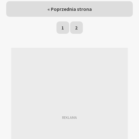
« Poprzednia strona
1
2