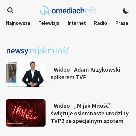
Najnowsze
Telewizja
Internet
Radio
Prasa
newsy
m jak miłość
Wideo
Adam Krzykowski
spikerem TVP
Wideo
„M jak Miłość”
świętuje osiemnaste urodziny.
TVP2 ze specjalnym spotem