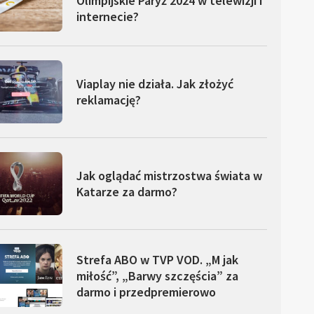
Olimpijskie Paryż 2024 w telewizji i
internecie?
Viaplay nie działa. Jak złożyć
reklamację?
Jak oglądać mistrzostwa świata w
Katarze za darmo?
Strefa ABO w TVP VOD. „M jak
miłość”, „Barwy szczęścia” za
darmo i przedpremierowo