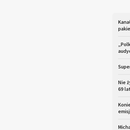
Kana
pakie
„Polk
audyc
Super
Nie ż
69 la
Koni
emisj
Micha