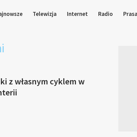
ajnowsze
Telewizja
Internet
Radio
Pras
i
ski z własnym cyklem w
terii