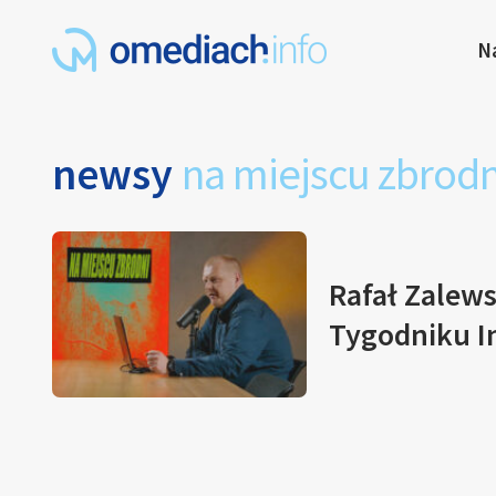
N
newsy
na miejscu zbrodn
Rafał Zalew
Tygodniku In