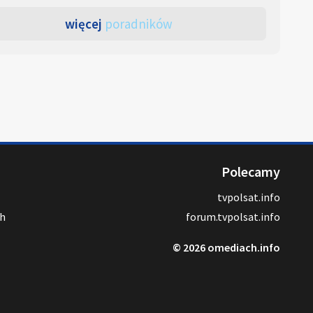
więcej
poradników
Polecamy
tvpolsat.info
ch
forum.tvpolsat.info
© 2026 omediach.info