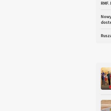
RMF. 
Nowy 
dostę
Rusza