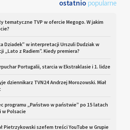
ostatnio
popularne
ły tematyczne TVP w ofercie Megogo. W jakim
cie?
a Dziadek” w interpretacji Urszuli Dudziak w
ji „Lato z Radiem”. Kiedy premiera?
puchar Portugalii, starcia w Ekstraklasie i 1. lidze
yje dziennikarz TVN24 Andrzej Morozowski. Miał
t
ec programu „Państwo w państwie” po 15 latach
i w Polsacie
ł Pietrzykowski szefem treści YouTube w Grupie