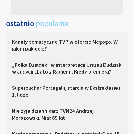
ostatnio
popularne
Kanały tematyczne TVP w ofercie Megogo. W
jakim pakiecie?
„Polka Dziadek” w interpretacji Urszuli Dudziak
w audycji „Lato z Radiem”. Kiedy premiera?
Superpuchar Portugalii, starcia w Ekstraklasie i
1. lidze
Nie żyje dziennikarz TVN24 Andrzej
Morozowski. Miał 69 lat
Koniec programu „Państwo w państwie” po 15