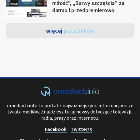
miłość”, „Barwy szczęścia” za
darmo i przedpremierowo
więcej
poradników
omediach.info to portal z najważniejszymi informacjami ze
świata mediów. Znajdziesz tutaj newsy dotyczące telewizji,
radia, prasy oraz internetu.
Facebook
Twitter/X