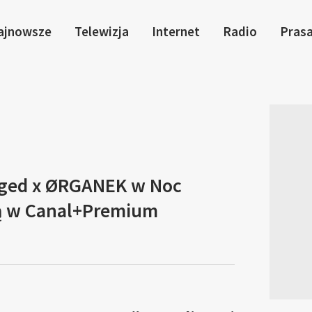
ajnowsze
Telewizja
Internet
Radio
Pras
ged x ØRGANEK w Noc
ą w Canal+Premium