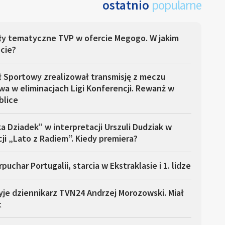
ostatnio
popularne
ły tematyczne TVP w ofercie Megogo. W jakim
cie?
ł Sportowy zrealizował transmisję z meczu
a w eliminacjach Ligi Konferencji. Rewanż w
blice
a Dziadek” w interpretacji Urszuli Dudziak w
ji „Lato z Radiem”. Kiedy premiera?
puchar Portugalii, starcia w Ekstraklasie i 1. lidze
yje dziennikarz TVN24 Andrzej Morozowski. Miał
t