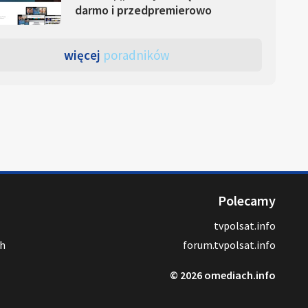
darmo i przedpremierowo
więcej
poradników
Polecamy
tvpolsat.info
ch
forum.tvpolsat.info
© 2026 omediach.info