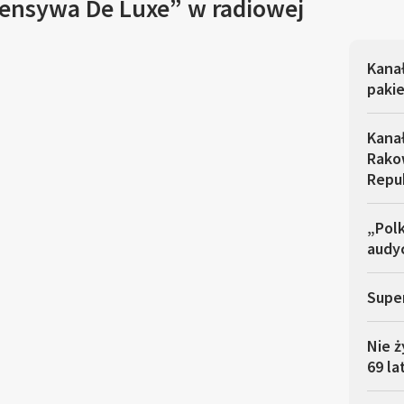
fensywa De Luxe” w radiowej
Kana
pakie
Kana
Rakow
Repu
„Polk
audyc
Super
Nie ż
69 la