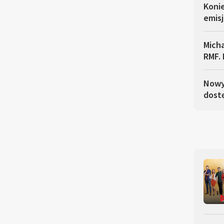
Koni
emisj
Micha
RMF. 
Nowy 
dostę