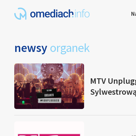
N
newsy
organek
MTV Unplug
Sylwestrow