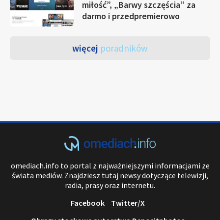
miłość”, „Barwy szczęścia” za
darmo i przedpremierowo
więcej
poradników
omediach.info to portal z najważniejszymi informacjami ze
świata mediów. Znajdziesz tutaj newsy dotyczące telewizji,
radia, prasy oraz internetu.
Facebook
Twitter/X