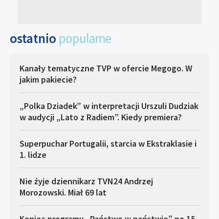
ostatnio
popularne
Kanały tematyczne TVP w ofercie Megogo. W
jakim pakiecie?
„Polka Dziadek” w interpretacji Urszuli Dudziak
w audycji „Lato z Radiem”. Kiedy premiera?
Superpuchar Portugalii, starcia w Ekstraklasie i
1. lidze
Nie żyje dziennikarz TVN24 Andrzej
Morozowski. Miał 69 lat
Koniec programu „Państwo w państwie” po 15