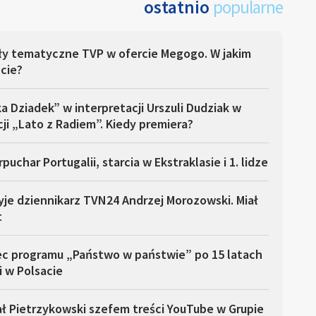
ostatnio
popularne
ły tematyczne TVP w ofercie Megogo. W jakim
cie?
a Dziadek” w interpretacji Urszuli Dudziak w
ji „Lato z Radiem”. Kiedy premiera?
puchar Portugalii, starcia w Ekstraklasie i 1. lidze
yje dziennikarz TVN24 Andrzej Morozowski. Miał
t
ec programu „Państwo w państwie” po 15 latach
i w Polsacie
ł Pietrzykowski szefem treści YouTube w Grupie