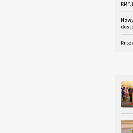
RMF. 
Nowy 
dostę
Rusza