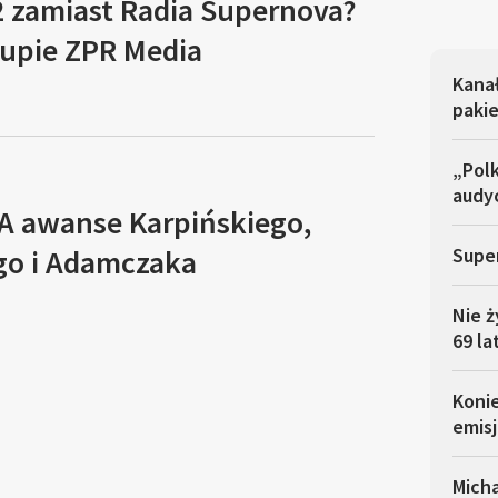
2 zamiast Radia Supernova?
upie ZPR Media
Kana
pakie
„Polk
audyc
A awanse Karpińskiego,
o i Adamczaka
Super
Nie ż
69 la
Koni
emisj
Micha