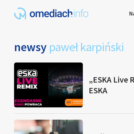
N
newsy
paweł karpiński
„ESKA Live 
ESKA