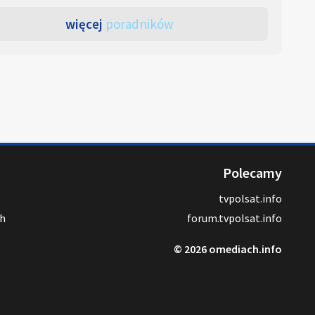
więcej
poradników
Polecamy
tvpolsat.info
ch
forum.tvpolsat.info
© 2026 omediach.info