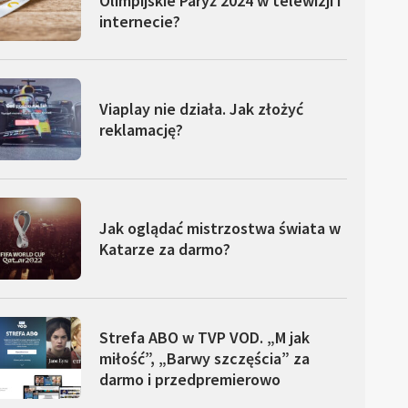
Olimpijskie Paryż 2024 w telewizji i
internecie?
Viaplay nie działa. Jak złożyć
reklamację?
Jak oglądać mistrzostwa świata w
Katarze za darmo?
Strefa ABO w TVP VOD. „M jak
miłość”, „Barwy szczęścia” za
darmo i przedpremierowo