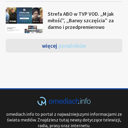
Strefa ABO w TVP VOD. „M jak
miłość”, „Barwy szczęścia” za
darmo i przedpremierowo
więcej
poradników
omediach.info to portal z najważniejszymi informacjami ze
świata mediów. Znajdziesz tutaj newsy dotyczące telewizji,
radia, prasy oraz internetu.