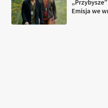
„Przybysze”
Emisja we w