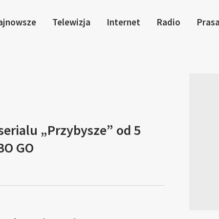
ajnowsze
Telewizja
Internet
Radio
Pras
serialu „Przybysze” od 5
HBO GO