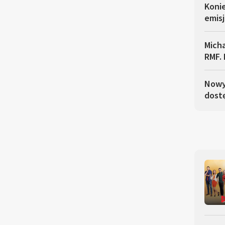
Koni
emisj
Micha
RMF. 
Nowy 
dostę