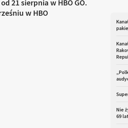
 od 21 sierpnia w HBO GO.
rześniu w HBO
Kana
pakie
Kana
Rakow
Repu
„Polk
audyc
Super
Nie ż
69 la