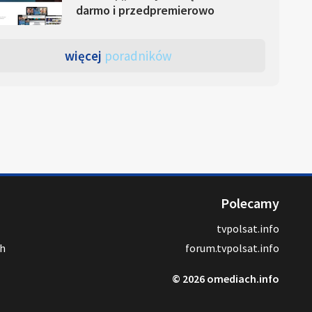
darmo i przedpremierowo
więcej
poradników
Polecamy
tvpolsat.info
ch
forum.tvpolsat.info
© 2026 omediach.info