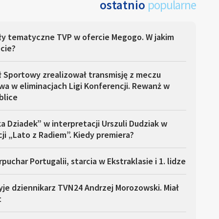
ostatnio
popularne
ły tematyczne TVP w ofercie Megogo. W jakim
cie?
ł Sportowy zrealizował transmisję z meczu
a w eliminacjach Ligi Konferencji. Rewanż w
blice
a Dziadek” w interpretacji Urszuli Dudziak w
ji „Lato z Radiem”. Kiedy premiera?
puchar Portugalii, starcia w Ekstraklasie i 1. lidze
yje dziennikarz TVN24 Andrzej Morozowski. Miał
t