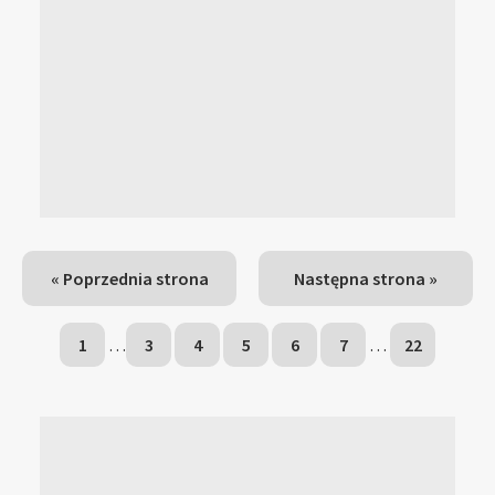
« Poprzednia strona
Następna strona »
1
…
3
4
5
6
7
…
22