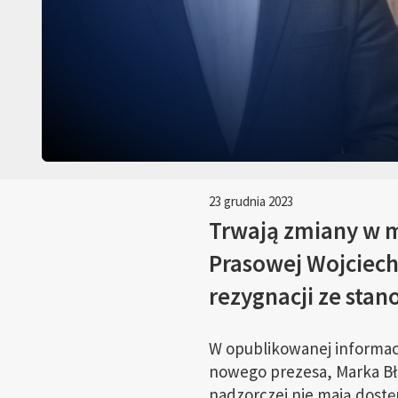
23 grudnia 2023
Trwają zmiany w me
Prasowej Wojciech
rezygnacji ze stan
W opublikowanej informac
nowego prezesa, Marka Bło
nadzorczej nie mają dostęp