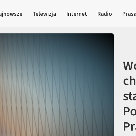
ajnowsze
Telewizja
Internet
Radio
Pras
Wo
ch
st
Po
Pr