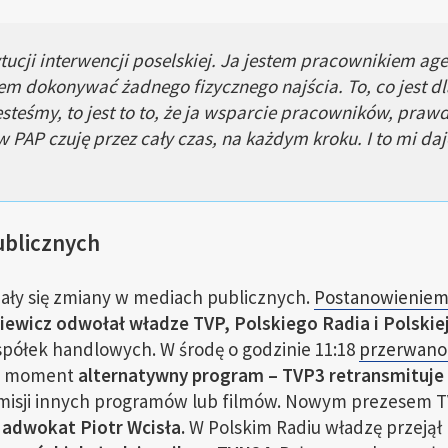
tucji interwencji poselskiej. Ja jestem pracownikiem age
em dokonywać żadnego fizycznego najścia. To, co jest dl
 jesteśmy, to jest to to, że ja wsparcie pracowników, pra
PAP czuję przez cały czas, na każdym kroku. I to mi daje
blicznych
ały się zmiany w mediach publicznych.
Postanowieniem 
iewicz odwołał władze TVP, Polskiego Radia i Polskiej
półek handlowych. W środę o godzinie 11:18
przerwano 
en moment
alternatywny program – TVP3 retransmituje 
emisji innych programów lub filmów. Nowym prezesem 
 adwokat Piotr Wcisła.
W Polskim Radiu władzę przejął