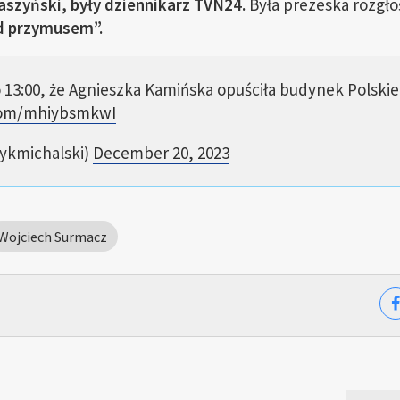
aszyński, były dziennikarz TVN24.
Była prezeska rozgło
d przymusem”.
o 13:00, że Agnieszka Kamińska opuściła budynek Polski
.com/mhiybsmkwI
rykmichalski)
December 20, 2023
Wojciech Surmacz