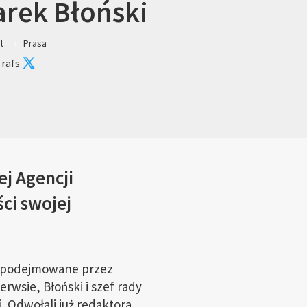
rek Błoński
t
Prasa
 rafs
ej Agencji
ci swojej
e podejmowane przez
wsie, Błoński i szef rady
. Odwołali już redaktora