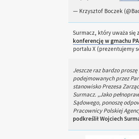
— Krzysztof Boczek (@Ba
Surmacz, który uważa się 
konferencję w gmachu P
portalu X (prezentujemy s
Jeszcze raz bardzo proszę 
podejmowanych przez Pana
stanowisko Prezesa Zarzą
Surmacz. „
Jako pełnopraw
Sądowego, ponoszę odpowi
Pracownicy Polskiej Agen
podkreślił Wojciech Surm