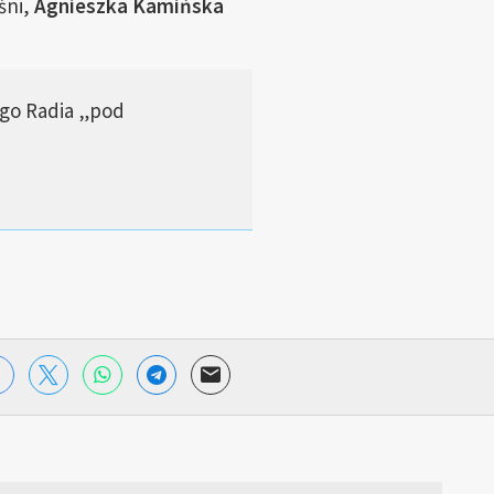
śni,
Agnieszka Kamińska
ego Radia „pod