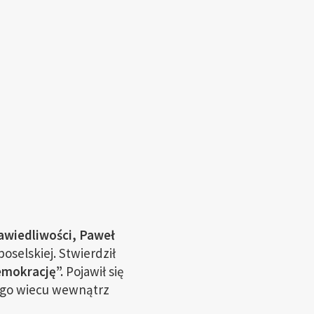
rawiedliwości, Paweł
oselskiej. Stwierdził
emokrację”.
Pojawił się
nego wiecu wewnątrz