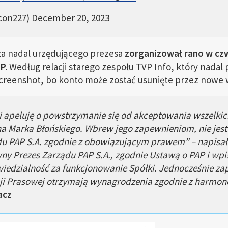
con227)
December 20, 2023
za nadal urzędującego prezesa
zorganizował rano w czw
AP
.
Według relacji starego zespołu TVP Info, który nadal
creenshot, bo konto może zostać usunięte przez nowe 
i apeluję o powstrzymanie się od akceptowania wszelkich
 Marka Błońskiego. Wbrew jego zapewnieniom, nie jest
du PAP S.A. zgodnie z obowiązującym prawem” – napisał
ny Prezes Zarządu PAP S.A., zgodnie Ustawą o PAP i wp
edzialność za funkcjonowanie Spółki
. Jednocześnie za
cji Prasowej otrzymają wynagrodzenia zgodnie z harmo
acz