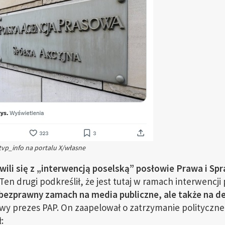
tvp_info na portalu X/własne
wili się z „interwencją poselską” posłowie Prawa i Sp
Ten drugi podkreślił, że jest tutaj w ramach interwencji p
i bezprawny zamach na media publiczne, ale także na d
owy prezes PAP. On zaapelował o zatrzymanie politycz
: