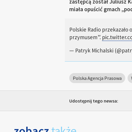
zastępcą został Juliusz K
miała opuścić gmach „po
Polskie Radio przekazało 
przymusem”.
pic.twitter
— Patryk Michalski (@pat
Polska Agencja Prasowa
Udostępnij tego newsa:
zobacz
także