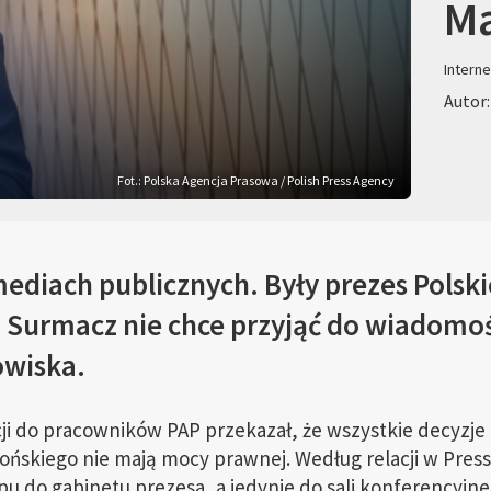
Ma
Interne
Autor:
Fot.: Polska Agencja Prasowa / Polish Press Agency
diach publicznych. Były prezes Polski
 Surmacz nie chce przyjąć do wiadomoś
owiska.
ji do pracowników PAP przekazał, że wszystkie decyzj
ńskiego nie mają mocy prawnej. Według relacji w Presser
u do gabinetu prezesa, a jedynie do sali konferencyjnej