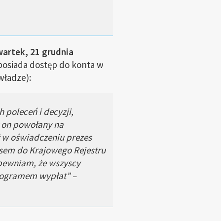
artek, 21 grudnia
 posiada dostęp do konta w
władze):
 poleceń i decyzji,
 on powołany na
 w oświadczeniu prezes
isem do Krajowego Rejestru
pewniam, że wszyscy
nogramem wypłat” –