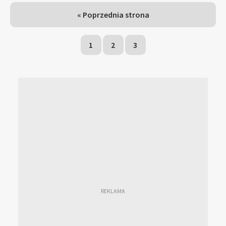
« Poprzednia strona
1
2
3