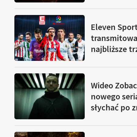
Eleven Spor
transmitowa
najbliższe t
Wideo
Zobacz
nowego seri
słychać po 