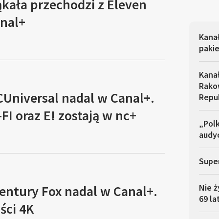
kała przechodzi z Eleven
anal+
Kana
pakie
Kana
Rakow
CUniversal nadal w Canal+.
Repu
-FI oraz E! zostają w nc+
„Polk
audyc
Super
Nie ż
entury Fox nadal w Canal+.
69 la
ści 4K