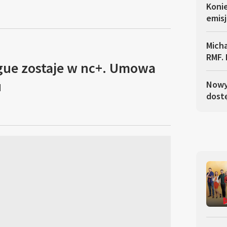
Koni
emisj
Micha
RMF. 
gue zostaje w nc+. Umowa
u
Nowy 
dostę