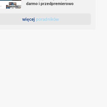
darmo i przedpremierowo
więcej
poradników