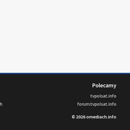
Polecamy
tvpolsat.info
ch
forum.tvpolsat.info
© 2026 omediach.info