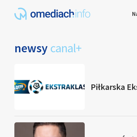
N
newsy
canal+
Piłkarska Ek