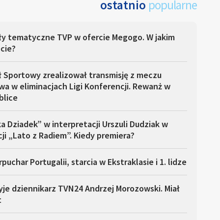
ostatnio
popularne
ły tematyczne TVP w ofercie Megogo. W jakim
cie?
ł Sportowy zrealizował transmisję z meczu
a w eliminacjach Ligi Konferencji. Rewanż w
blice
a Dziadek” w interpretacji Urszuli Dudziak w
ji „Lato z Radiem”. Kiedy premiera?
puchar Portugalii, starcia w Ekstraklasie i 1. lidze
yje dziennikarz TVN24 Andrzej Morozowski. Miał
t