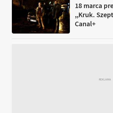
18 marca pr
,,Kruk. Szep
Canal+