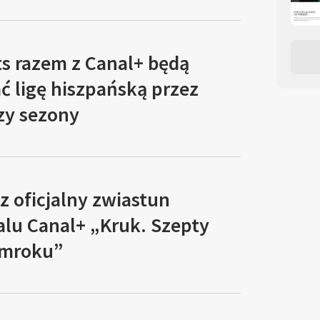
ts razem z Canal+ będą
ć ligę hiszpańską przez
rzy sezony
 oficjalny zwiastun
alu Canal+ „Kruk. Szepty
zmroku”