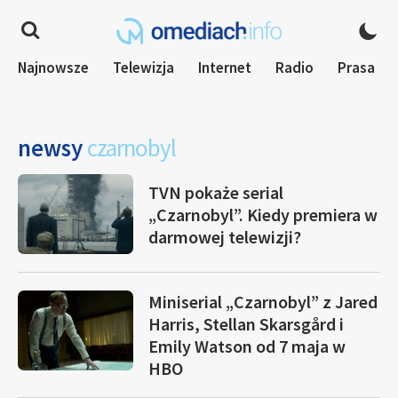
Najnowsze
Telewizja
Internet
Radio
Prasa
newsy
czarnobyl
TVN pokaże serial
„Czarnobyl”. Kiedy premiera w
darmowej telewizji?
Miniserial „Czarnobyl” z Jared
Harris, Stellan Skarsgård i
Emily Watson od 7 maja w
HBO