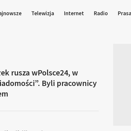
ajnowsze
Telewizja
Internet
Radio
Pras
łek rusza wPolsce24, w
adomości”. Byli pracownicy
żem