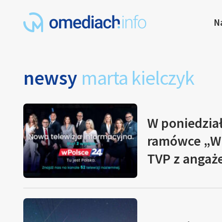
N
newsy
marta kielczyk
W poniedzia
ramówce „Wi
TVP z anga