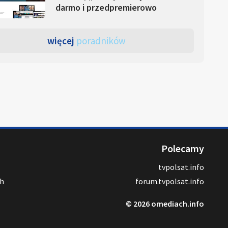
darmo i przedpremierowo
więcej
poradników
Polecamy
tvpolsat.info
ch
forum.tvpolsat.info
© 2026 omediach.info