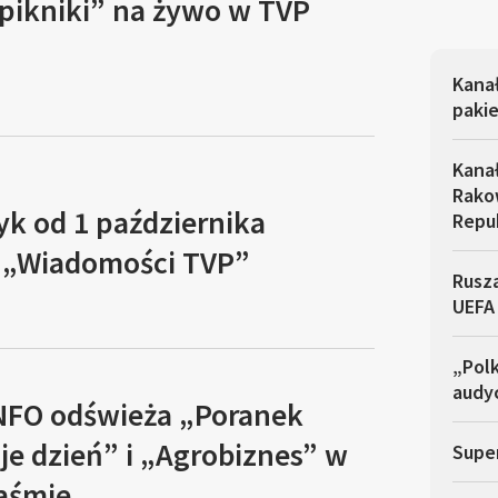
pikniki” na żywo w TVP
Kana
pakie
Kana
Rakow
yk od 1 października
Repu
 „Wiadomości TVP”
Rusza
UEFA
„Polk
audyc
NFO odświeża „Poranek
je dzień” i „Agrobiznes” w
Super
aśmie