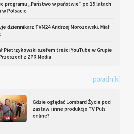
ec programu „Państwo w państwie” po 15 latach
i w Polsacie
yje dziennikarz TVN24 Andrzej Morozowski. Miał
t
ł Pietrzykowski szefem treści YouTube w Grupie
Przeszedł z ZPR Media
poradniki
Gdzie oglądać Lombard Życie pod
zastaw i inne produkcje TV Puls
online?