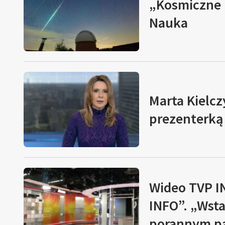
„Kosmiczne 
Nauka
Marta Kielcz
prezenterką
Wideo
TVP I
INFO”. „Wsta
porannym p