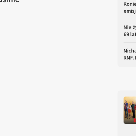
Koni
emisj
Nie ż
69 la
Micha
RMF. 