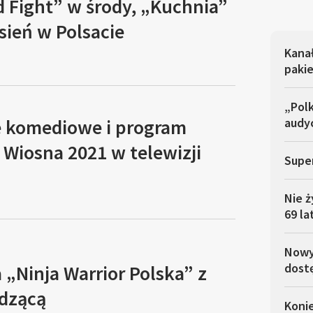
 Fight” w środy, „Kuchnia”
sień w Polsacie
Kana
pakie
„Polk
e komediowe i program
audyc
 Wiosna 2021 w telewizji
Super
Nie ż
69 la
Nowy 
dostę
 „Ninja Warrior Polska” z
dzącą
Koni