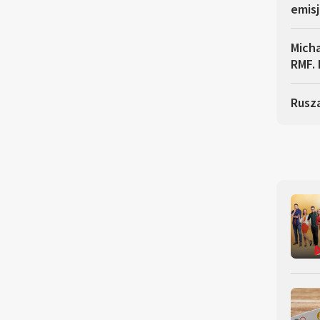
emisj
Micha
RMF. 
Rusza