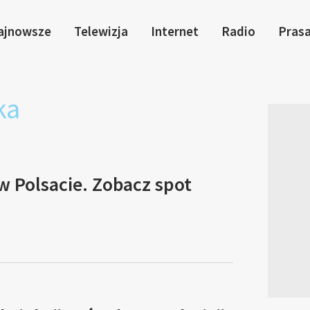
ajnowsze
Telewizja
Internet
Radio
Pras
ka
w Polsacie. Zobacz spot