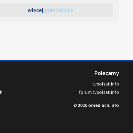
więcej
poradników
Polecamy
tvpolsat.info
ch
forum.tvpolsat.info
© 2026 omediach.info