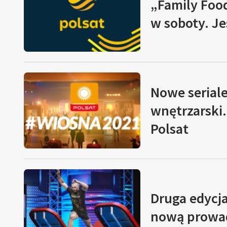
„Family Food
w soboty. Je
Nowe serial
wnętrzarski.
Polsat
Druga edycja
nową prowa