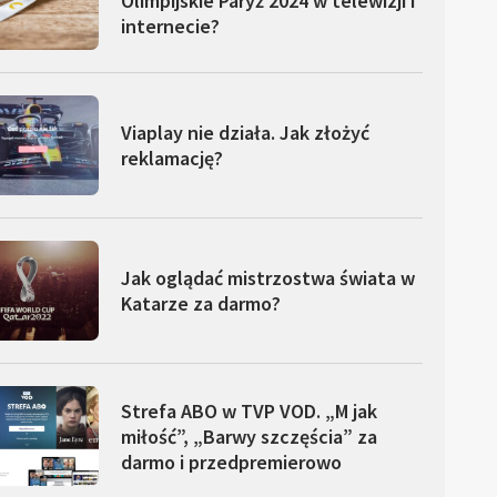
Olimpijskie Paryż 2024 w telewizji i
internecie?
Viaplay nie działa. Jak złożyć
reklamację?
Jak oglądać mistrzostwa świata w
Katarze za darmo?
Strefa ABO w TVP VOD. „M jak
miłość”, „Barwy szczęścia” za
darmo i przedpremierowo