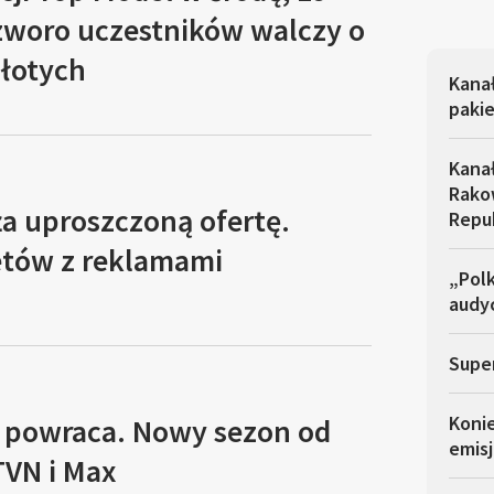
Czworo uczestników walczy o
złotych
Kana
pakie
Kana
Rakow
a uproszczoną ofertę.
Repu
etów z reklamami
„Polk
audyc
Super
Koni
 powraca. Nowy sezon od
emisj
TVN i Max