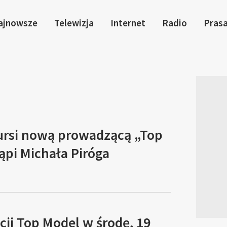
ajnowsze
Telewizja
Internet
Radio
Pras
Dursi nową prowadzącą „Top
ąpi Michała Piróga
ycji Top Model w środę, 19