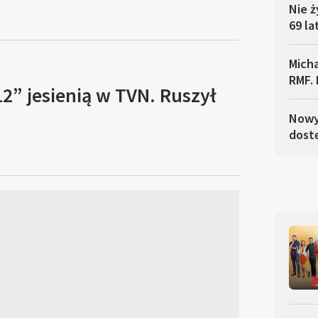
Nie ż
69 la
Micha
RMF. 
2” jesienią w TVN. Ruszył
Nowy 
dostę