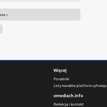
ona »
Więcej
Poradniki
Listy kanałów platform cyfrowy
omediach.info
Redakcja i kontakt