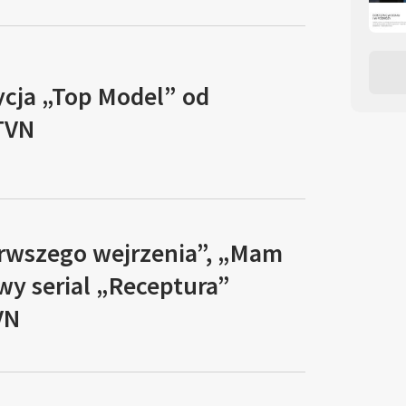
ycja „Top Model” od
TVN
erwszego wejrzenia”, „Mam
owy serial „Receptura”
VN