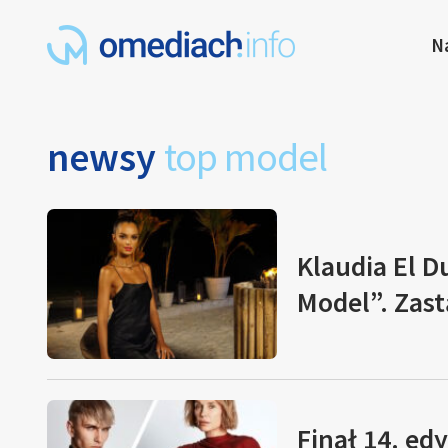
N
newsy
top model
Klaudia El 
Model”. Zast
Finał 14. ed