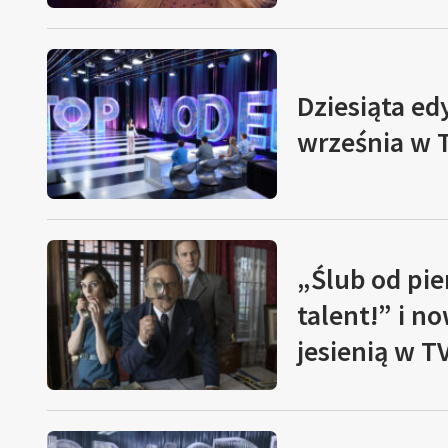
Dziesiąta ed
września w 
„Ślub od pi
talent!” i n
jesienią w T