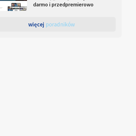
darmo i przedpremierowo
więcej
poradników