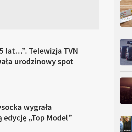
5 lat…”. Telewizja TVN
ała urodzinowy spot
socka wygrała
ą edycję „Top Model”