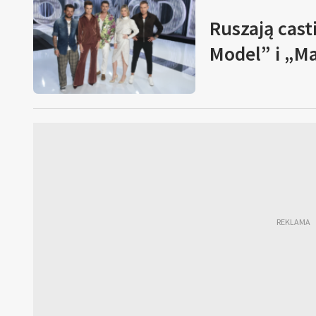
Ruszają cast
Model” i „M