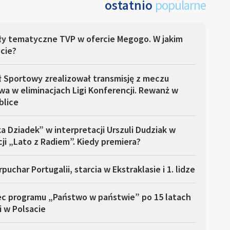
ostatnio
popularne
ły tematyczne TVP w ofercie Megogo. W jakim
cie?
ł Sportowy zrealizował transmisję z meczu
a w eliminacjach Ligi Konferencji. Rewanż w
blice
a Dziadek” w interpretacji Urszuli Dudziak w
ji „Lato z Radiem”. Kiedy premiera?
puchar Portugalii, starcia w Ekstraklasie i 1. lidze
ec programu „Państwo w państwie” po 15 latach
i w Polsacie