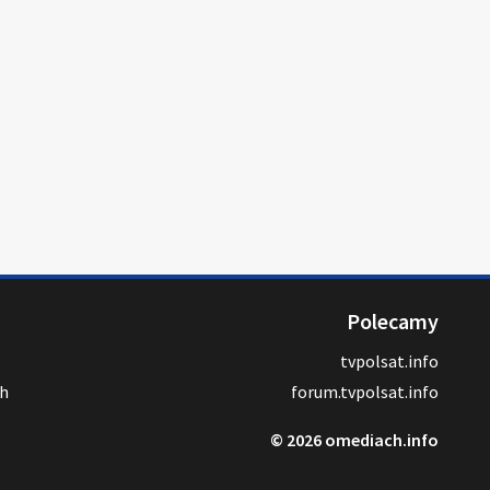
Polecamy
tvpolsat.info
ch
forum.tvpolsat.info
© 2026 omediach.info