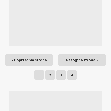
« Poprzednia strona
Następna strona »
1
2
3
4