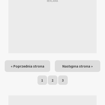
« Poprzednia strona
Następna strona »
1
2
3