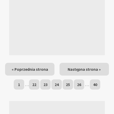
« Poprzednia strona
Następna strona »
1
…
22
23
24
25
26
…
40