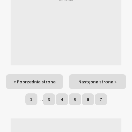
« Poprzednia strona
Następna strona »
1
…
3
4
5
6
7