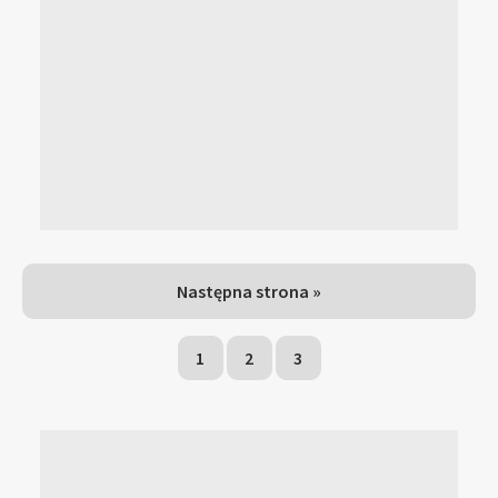
Następna strona »
1
2
3