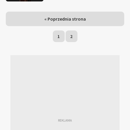
« Poprzednia strona
1
2