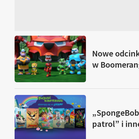
Nowe odcinki
w Boomeran
„SpongeBob 
patrol” i inn