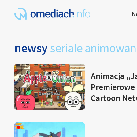
N
newsy
seriale animowan
Animacja „Ja
Premierowe o
Cartoon Ne