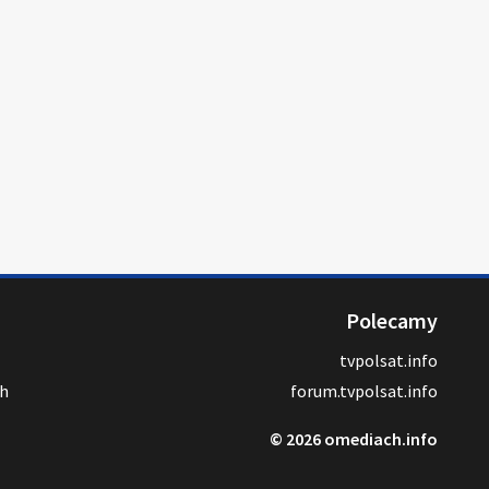
Polecamy
tvpolsat.info
ch
forum.tvpolsat.info
© 2026 omediach.info