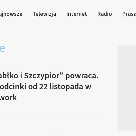
ajnowsze
Telewizja
Internet
Radio
Pras
e
błko i Szczypior” powraca.
dcinki od 22 listopada w
twork