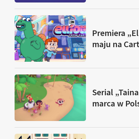
Premiera „El
maju na Car
Serial „Tain
marca w Pol