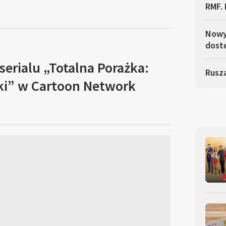
RMF. 
Nowy 
dostę
erialu „Totalna Porażka:
Rusza
ki” w Cartoon Network