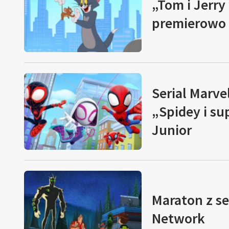
„Tom i Jerr
premierowo 
Serial Marve
„Spidey i s
Junior
Maraton z s
Network