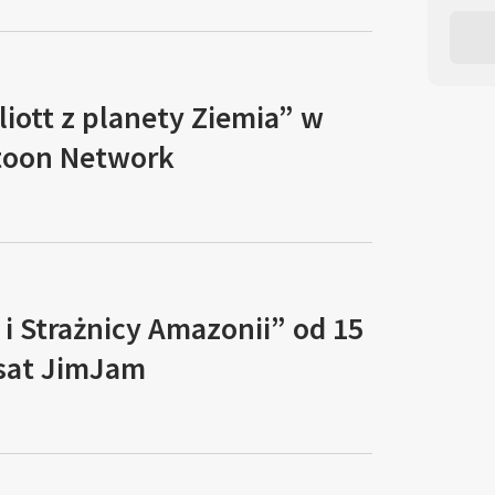
liott z planety Ziemia” w
toon Network
a i Strażnicy Amazonii” od 15
sat JimJam