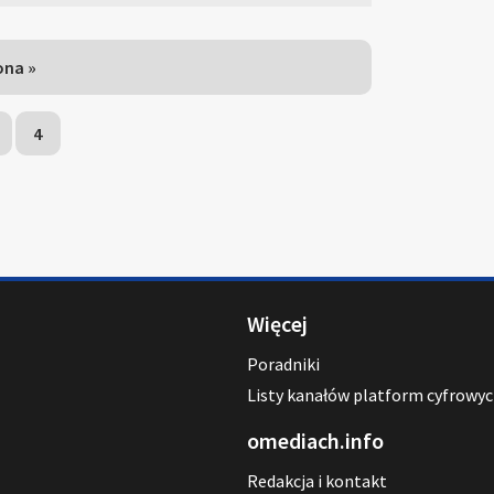
ona »
4
Więcej
Poradniki
Listy kanałów platform cyfrowy
omediach.info
Redakcja i kontakt