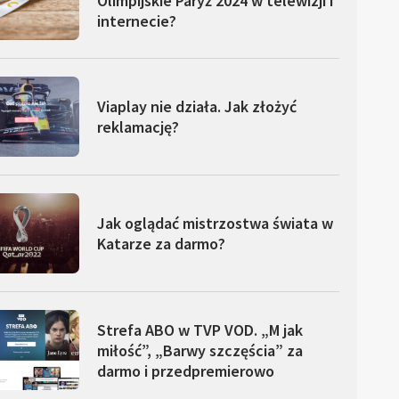
Olimpijskie Paryż 2024 w telewizji i
internecie?
Viaplay nie działa. Jak złożyć
reklamację?
Jak oglądać mistrzostwa świata w
Katarze za darmo?
Strefa ABO w TVP VOD. „M jak
miłość”, „Barwy szczęścia” za
darmo i przedpremierowo