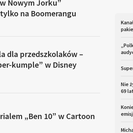
y w Nowym Jorku”
tylko na Boomerangu
Kana
pakie
„Polk
la dla przedszkolaków –
audyc
uper-kumple” w Disney
Super
Nie ż
69 la
Koni
emisj
erialem „Ben 10” w Cartoon
Micha