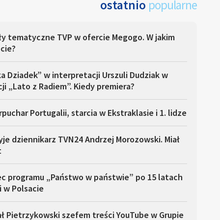
ostatnio
popularne
ły tematyczne TVP w ofercie Megogo. W jakim
cie?
a Dziadek” w interpretacji Urszuli Dudziak w
ji „Lato z Radiem”. Kiedy premiera?
puchar Portugalii, starcia w Ekstraklasie i 1. lidze
yje dziennikarz TVN24 Andrzej Morozowski. Miał
t
ec programu „Państwo w państwie” po 15 latach
i w Polsacie
ł Pietrzykowski szefem treści YouTube w Grupie