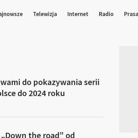
ajnowsze
Telewizja
Internet
Radio
Pras
awami do pokazywania serii
lsce do 2024 roku
n „Down the road” od