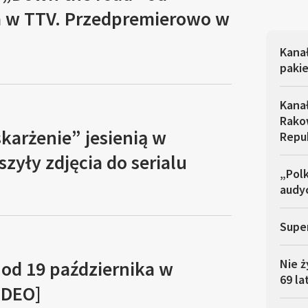
a w TTV. Przedpremierowo w
Kana
pakie
Kana
Rakow
karżenie” jesienią w
Repu
szyły zdjęcia do serialu
„Polk
audyc
Super
Nie ż
 od 19 października w
69 la
IDEO]