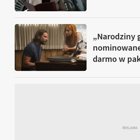
„Narodziny g
nominowane 
darmo w paki