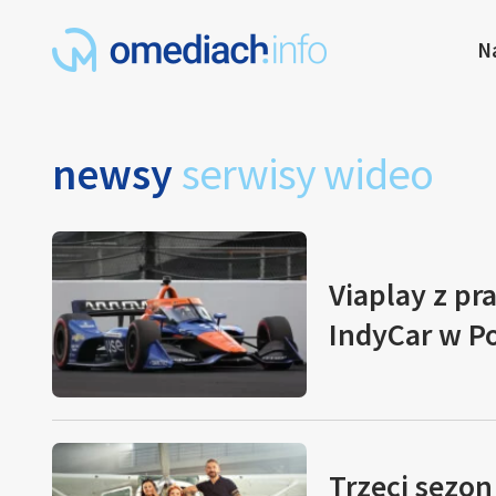
N
newsy
serwisy wideo
Viaplay z pr
IndyCar w Po
Trzeci sezo