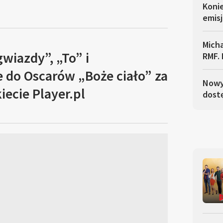
Koni
emisj
Micha
wiazdy”, „To” i
RMF. 
do Oscarów „Boże ciało” za
Nowy 
ecie Player.pl
dostę