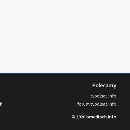
Polecamy
tvpolsat.info
ch
forum.tvpolsat.info
© 2026 omediach.info