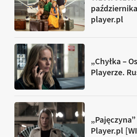
październik
player.pl
„Chyłka – Os
Playerze. Ru
„Pajęczyna”
Player.pl [W