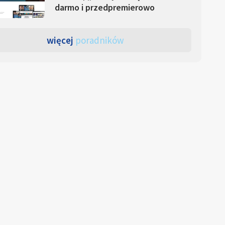
darmo i przedpremierowo
więcej
poradników