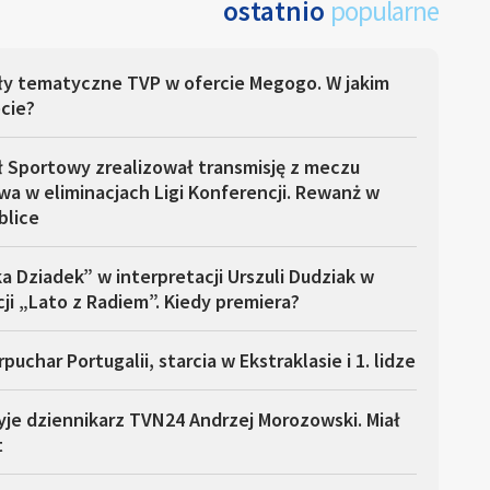
ostatnio
popularne
ły tematyczne TVP w ofercie Megogo. W jakim
cie?
ł Sportowy zrealizował transmisję z meczu
a w eliminacjach Ligi Konferencji. Rewanż w
blice
a Dziadek” w interpretacji Urszuli Dudziak w
ji „Lato z Radiem”. Kiedy premiera?
puchar Portugalii, starcia w Ekstraklasie i 1. lidze
yje dziennikarz TVN24 Andrzej Morozowski. Miał
t